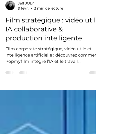
Jeff JOLY
9 févr.
3 min de lecture
Film stratégique : vidéo utile,
IA collaborative &
production intelligente
Film corporate stratégique, vidéo utile et
intelligence artificielle : découvrez comment
Popmyfilm intègre l’IA et le travail
collaboratif avec ses clients pour concevoir
des films plus efficaces, mieux ciblés et
optimisés en coûts comme en production.
Une approche pragmatique, mesurable et
tournée vers la performance, adaptée aux
enjeux économiques actuels.