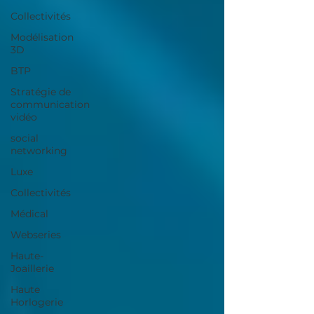
Collectivités
Modélisation
3D
BTP
Stratégie de
communication
vidéo
social
networking
Luxe
Collectivités
Médical
Webseries
Haute-
Joaillerie
Haute
Horlogerie