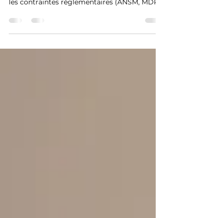
dispositifs médicaux en France : transformer
les contraintes réglementaires (ANSM, MDR,
Transparence Santé) en levier business grâce
à des contenus vidéo conformes et
stratégiques. Popmyfilm accompagne les
medtech avec interviews KOL, motion design
médical et diffusion HCP maîtrisée.