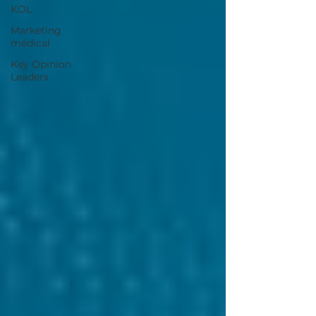
KOL
Marketing
médical
Key Opinion
Leaders