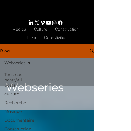
Médical
Culture
Construction
Luxe
Collectivités
Blog
Webseries
Tous nos
posts/All
Webseries
posts
culture
Recherche
Musique
Documentaire
Construction