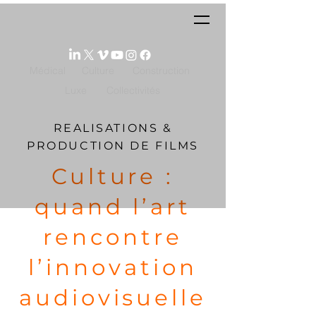
Médical
Culture
Construction
Luxe
Collectivités
REALISATIONS &
PRODUCTION DE FILMS
Culture :
quand l’art
rencontre
l’innovation
audiovisuelle