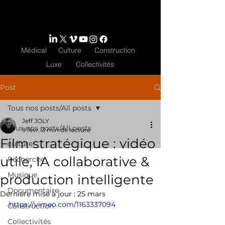
Médical
Culture
Construction
Luxe
Collectivités
Post
Tous nos posts/All posts
Jeff JOLY
Tous nos posts/All posts
9 févr.
3 min de lecture
Film stratégique : vidéo
culture
utile, IA collaborative &
Recherche
Musique
production intelligente
Documentaire
Dernière mise à jour :
25 mars
https://vimeo.com/1163337094
Construction
Collectivités