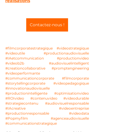
réalisations
Contactez-nous !
#filmcorporatestrategique
#videostrategique
#videoutile
#productionaudiovisuelle
#IAetcommunication
#productionvideo
#videob2b
#audiovisuelintelligent
#creationcollaborative
#promptengineering
#videoperformante
#communicationcorporate
#filmcorporate
#storytellingcorporate
#videopedagogique
#innovationaudiovisuelle
#productionintelligente
#optimisationvideo
#ROIvideo
#contenuvideo
#videodurable
#strategiecontenu
#audiovisuelresponsable
#IAcreative
#videoentreprise
#productionresponsable
#videodata
#Popmyfilm
#agenceaudiovisuelle
#communicationstrategique