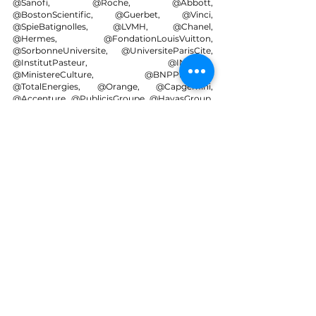
@Sanofi, @Roche, @Abbott, 
@BostonScientific, @Guerbet, @Vinci, 
@SpieBatignolles, @LVMH, @Chanel, 
@Hermes, @FondationLouisVuitton, 
@SorbonneUniversite, @UniversiteParisCite, 
@InstitutPasteur, @INSERM, 
@MinistereCulture, @BNPPParibas, 
@TotalEnergies, @Orange, @Capgemini, 
@Accenture, @PublicisGroupe, @HavasGroup, 
@DassaultSystemes, @ThalesGroup
stratégie vidéo
vidéo pédagogique
film corporate stratégique
film corporate IA
vidéo stratégique entreprise
vidéo utile
contenu vidéo performant
création vidéo collaborative
prompt engineering vidéo
intelligence artificielle audiovisuelle
storytelling corporate
vidéo durable
communication audiovisuelle
agence audiovisuelle IA
innovation audiovisuelle
production vidéo IA