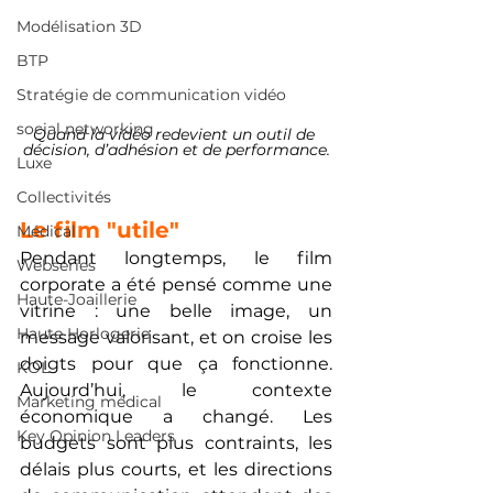
Modélisation 3D
BTP
Stratégie de communication vidéo
social networking
Quand la vidéo redevient un outil de 
décision, d’adhésion et de performance.
Luxe
Collectivités
Le film "utile"
Médical
Pendant longtemps, le film 
Webseries
corporate a été pensé comme une 
Haute-Joaillerie
vitrine : une belle image, un 
Haute Horlogerie
message valorisant, et on croise les 
doigts pour que ça fonctionne. 
KOL
Aujourd’hui, le contexte 
Marketing médical
économique a changé. Les 
Key Opinion Leaders
budgets sont plus contraints, les 
délais plus courts, et les directions 