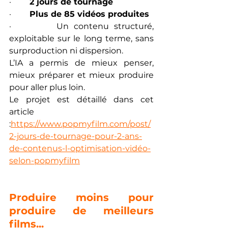
·         
2 jours de tournage
·         
Plus de 85 vidéos produites
·         Un contenu structuré, 
exploitable sur le long terme, sans 
surproduction ni dispersion.
L’IA a permis de mieux penser, 
mieux préparer et mieux produire 
pour aller plus loin.
Le projet est détaillé dans cet 
article 
:
https://www.popmyfilm.com/post/
2-jours-de-tournage-pour-2-ans-
de-contenus-l-optimisation-vidéo-
selon-popmyfilm
Produire moins pour 
produire de meilleurs 
films...