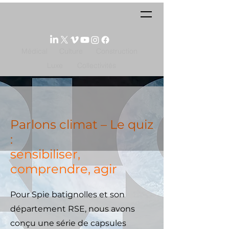
Médical
Culture
Construction
Luxe
Collectivités
Parlons climat – Le quiz
:
sensibiliser,
comprendre, agir
Pour Spie batignolles et son
département RSE, nous avons
conçu une série de capsules