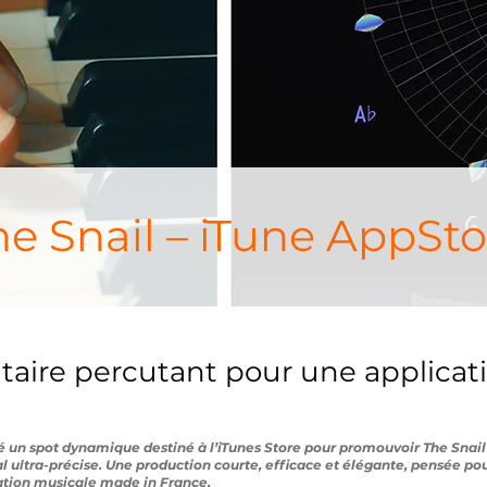
he Snail – iTune AppSto
itaire percutant pour une applicat
é un spot dynamique destiné à l’iTunes Store pour promouvoir The Snail
 ultra-précise. Une production courte, efficace et élégante, pensée pou
ovation musicale made in France.