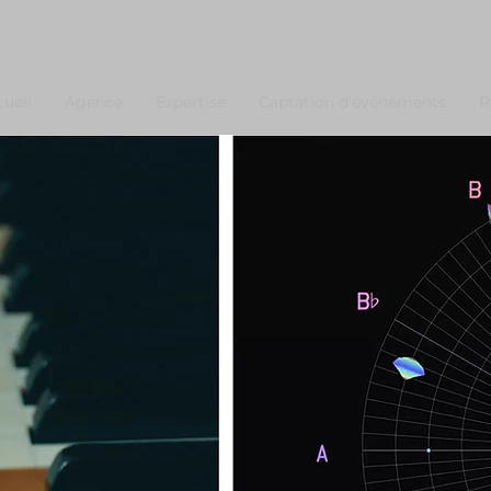
ueil
Agence
Expertise
Captation d'événements
R