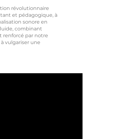
tion révolutionnaire
cutant et pédagogique, à
ualisation sonore en
fluide, combinant
 renforcé par notre
 à vulgariser une