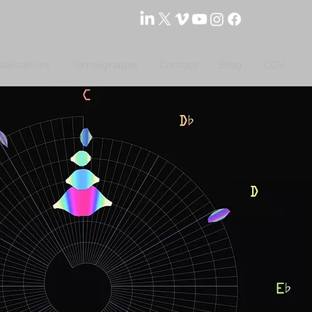
éalisations
Témoignages
Contact
Blog
CGV