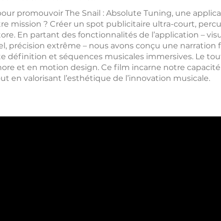
 pour promouvoir The Snail : Absolute Tuning, une applica
re mission ? Créer un spot publicitaire ultra-court, per
tore. En partant des fonctionnalités de l’application – vis
éel, précision extrême – nous avons conçu une narration 
e définition et séquences musicales immersives. Le tout
nore et en motion design. Ce film incarne notre capacité
t en valorisant l’esthétique de l’innovation musicale.