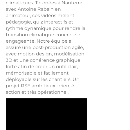
climatiques. Tournées à Nanterre
avec Antoine Rabain en
animateur, ces vidéos mêlent
pédagogie, quiz interactifs et
rythme dynamique pour rendre la
transition climatique concrète et
engageante. Notre équipe a
assuré une post-production agile,
avec motion design, modélisation
3D et une cohérence graphique
forte afin de créer un outil clair,
mémorisable et facilement
déployable sur les chantiers. Un
projet RSE ambitieux, orienté
action et très opérationnel.