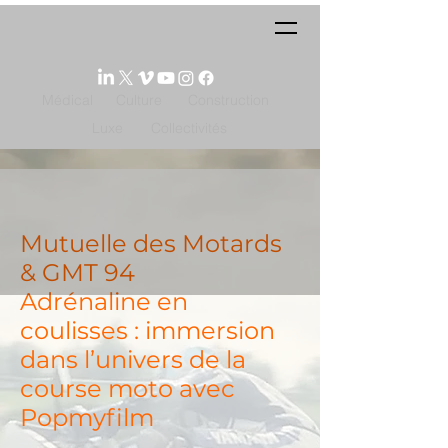
Médical
Culture
Construction
Luxe
Collectivités
Mutuelle des Motards
& GMT 94
Adrénaline en
coulisses : immersion
dans l’univers de la
course moto avec
Popmyfilm