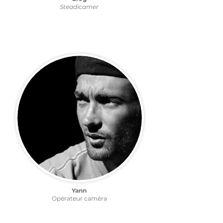
Steadicamer
Yann
Opérateur caméra