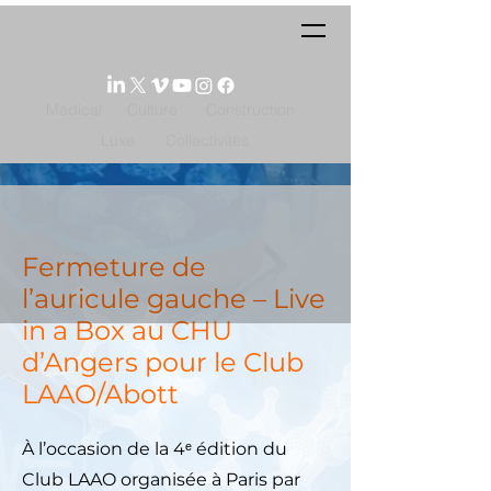
Médical
Culture
Construction
Luxe
Collectivités
Fermeture de
l’auricule gauche – Live
in a Box au CHU
d’Angers pour le Club
LAAO/Abott
À l’occasion de la 4ᵉ édition du
Club LAAO organisée à Paris par