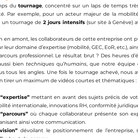
mps du 
tournage
, concentré sur un laps de temps très
é. Par exemple, pour un acteur majeur de la mobilité i
 un tournage de 
2 jours intensifs
 (sur site à Genève) 
on en amont, les collaborateurs de cette entreprise ont 
ur leur domaine d’expertise (mobilité, GEC, EoR, etc.), ain
arcours professionnel. Le résultat brut ? Des heures d’
aussi bien 
techniques
 qu’
humains
, que notre équipe
ous tous les angles. Une fois le tournage achevé, nous
n tirer un maximum de vidéos courtes et thématiques :
“expertise”
 mettant en avant des sujets précis de vot
lité internationale, innovations RH, conformité juridiqu
 “parcours”
 où chaque collaborateur présente son exp
manisant ainsi votre communication.
vision”
 dévoilant le positionnement de l’entreprise, s