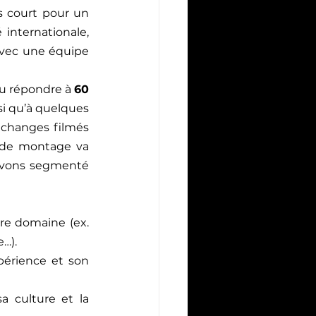
 court pour un 
nternationale, 
avec une équipe 
pu répondre à 
60 
si qu’à quelques 
échanges filmés 
 de montage va 
 avons segmenté 
re domaine (ex. 
e…).
érience et son 
a culture et la 