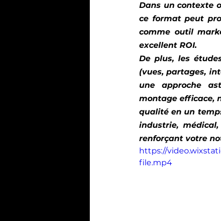
Dans un contexte o
ce format peut prop
comme outil marke
excellent ROI. 
De plus, les étud
(vues, partages, in
une approche astu
montage efficace, 
qualité en un temps
industrie, médical
renforçant votre no
https://video.wixs
file.mp4