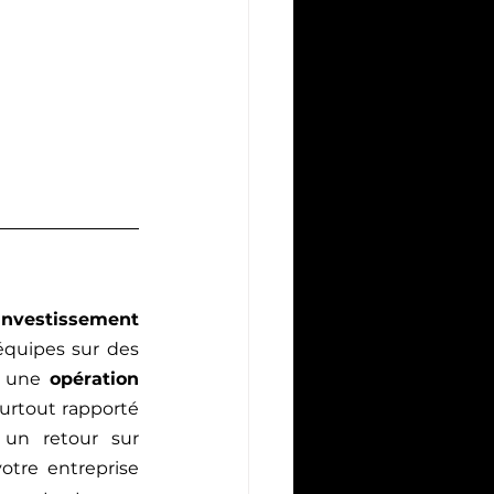
investissement 
quipes sur des 
r une 
opération 
urtout rapporté 
t un retour sur 
tre entreprise 