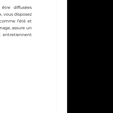
tre diffusées 
, vous disposez 
comme l’été et 
Noël) ! Ce volume impressionnant, obtenu en seulement deux jours de tournage, assure un 
 entretiennent 