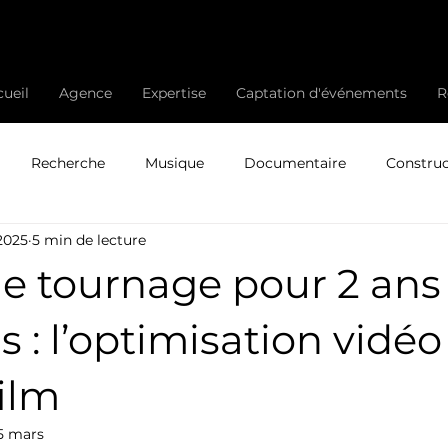
ueil
Agence
Expertise
Captation d'événements
R
Recherche
Musique
Documentaire
Construc
 2025
5 min de lecture
Stratégie de communication vidéo
social networking
de tournage pour 2 ans
ute-Joaillerie
Haute Horlogerie
KOL
Marketing m
 : l’optimisation vidéo
ilm
5 mars