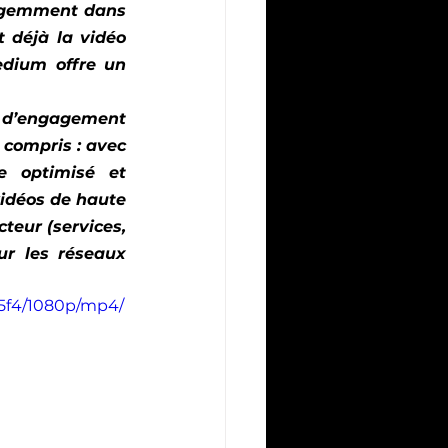
ligemment dans 
 déjà la vidéo 
dium offre un 
 d’engagement 
compris : avec 
e optimisé et 
idéos de haute 
teur (services, 
r les réseaux 
35f4/1080p/mp4/