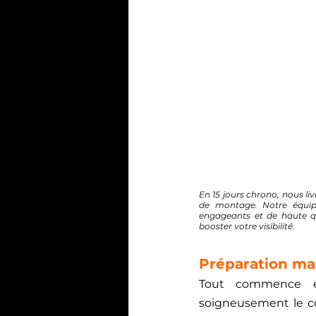
En 15 jours chrono, nous liv
de montage. Notre équip
engageants et de haute qu
booster votre visibilité.
Préparation mal
Tout commence 
soigneusement le co