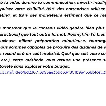
ù la vidéo domine la communication, investir intel
ulser votre visibilité. 85 % des entreprises utilisent
ting, et 89 % des marketeurs estiment que ce me
es montrent que le contenu vidéo génère bien plus
teractions) que tout autre format. Popmyfilm l’a bien 
cieuse alliant préparation minutieuse, tournag
nous sommes capables de produire des dizaines de v
 record et à un coût maîtrisé. Quel que soit votre sec
, etc.), cette méthode vous assure une présence su
toriété sans exploser votre budget.
tatic.com/video/8d2307_3993ae3b9c634801b9a4538bfceb