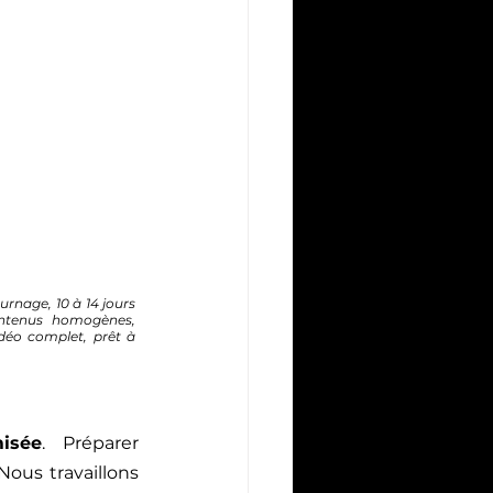
urnage, 10 à 14 jours 
ntenus homogènes, 
déo complet, prêt à 
misée
. Préparer 
us travaillons 